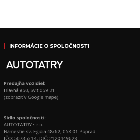
INFORMÁCIE O SPOLOČNOSTI
Predajňa vozidiel:
Hlavná 850, Svit 059 21
(zobraziť v Google mape)
Sídlo spoločnosti:
AUTOTATRY s.r.o.
Námestie sv. Egídia 48/62, 058 01 Poprad
IČO: 50735314, DIČ: 2120449628